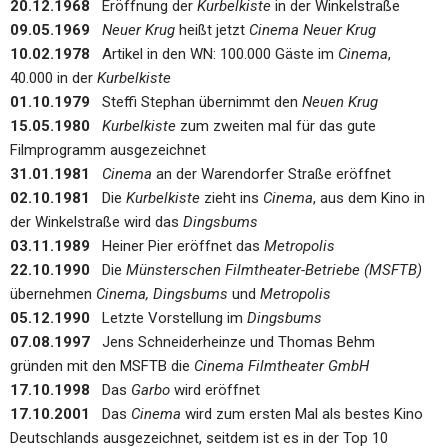
20.12.1968
Eröffnung der
Kurbelkiste
in der Winkelstraße
09.05.1969
Neuer Krug
heißt jetzt
Cinema Neuer Krug
10.02.1978
Artikel in den WN: 100.000 Gäste im
Cinema
,
40.000 in der
Kurbelkiste
01.10.1979
Steffi Stephan übernimmt den
Neuen Krug
15.05.1980
Kurbelkiste
zum zweiten mal für das gute
Filmprogramm ausgezeichnet
31.01.1981
Cinema
an der Warendorfer Straße eröffnet
02.10.1981
Die
Kurbelkiste
zieht ins
Cinema
, aus dem Kino in
der Winkelstraße wird das
Dingsbums
03.11.1989
Heiner Pier eröffnet das
Metropolis
22.10.1990
Die
Münsterschen Filmtheater-Betriebe (MSFTB)
übernehmen
Cinema, Dingsbums
und
Metropolis
05.12.1990
Letzte Vorstellung im
Dingsbums
07.08.1997
Jens Schneiderheinze und Thomas Behm
gründen mit den MSFTB die
Cinema Filmtheater GmbH
17.10.1998
Das
Garbo
wird eröffnet
17.10.2001
Das
Cinema
wird zum ersten Mal als bestes Kino
Deutschlands ausgezeichnet, seitdem ist es in der Top 10