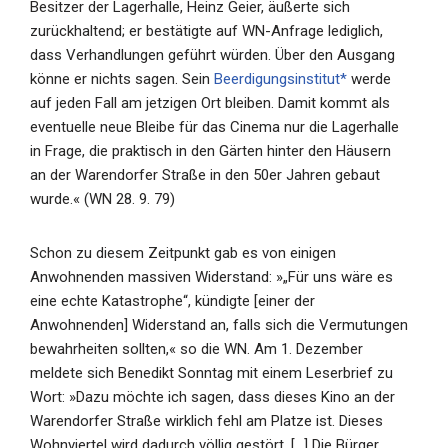
Besitzer der Lagerhalle, Heinz Geier, äußerte sich
zurückhaltend; er bestätigte auf WN-Anfrage lediglich,
dass Verhandlungen geführt würden. Über den Ausgang
könne er nichts sagen. Sein
Beerdigungsinstitut*
werde
auf jeden Fall am jetzigen Ort bleiben. Damit kommt als
eventuelle neue Bleibe für das Cinema nur die Lagerhalle
in Frage, die praktisch in den Gärten hinter den Häusern
an der Warendorfer Straße in den 50er Jahren gebaut
wurde.« (WN 28. 9. 79)
Schon zu diesem Zeitpunkt gab es von einigen
Anwohnenden massiven Widerstand: »„Für uns wäre es
eine echte Katastrophe“, kündigte [einer der
Anwohnenden] Widerstand an, falls sich die Vermutungen
bewahrheiten sollten,« so die WN. Am 1. Dezember
meldete sich Benedikt Sonntag mit einem Leserbrief zu
Wort: »Dazu möchte ich sagen, dass dieses Kino an der
Warendorfer Straße wirklich fehl am Platze ist. Dieses
Wohnviertel wird dadurch völlig gestört. […] Die Bürger