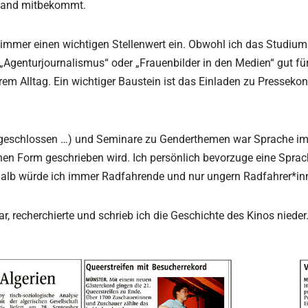
mand mitbekommt.
mmer einen wichtigen Stellenwert ein. Obwohl ich das Studium de
„Agenturjournalismus“ oder „Frauenbilder in den Medien“ gut für
em Alltag. Ein wichtiger Baustein ist das Einladen zu Presseko
abgeschlossen …) und Seminare zu Genderthemen war Sprache im
hen Form geschrieben wird. Ich persönlich bevorzuge eine Sprach
lb würde ich immer Radfahrende und nur ungern Radfahrer*inn
ar, recherchierte und schrieb ich die Geschichte des Kinos nieder